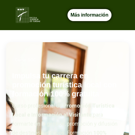
Más información
Curso SOC
Impulsa tu carrera en
promoción turística local con
formación 100% gratuita
Curso profesional de
Promoción Turística
Local e Información al Visitante
para
formarte en la gestión, promoción y difusión
de destinos turísticos. Formación
100%