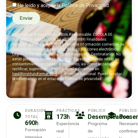
He leído y acepto la Política de Privacidad.
Enviar
Información protección de datos Responsable: ESCOLA DE
TURISME DE BARCELONA S.L. (B59748889) Finalidades:
Responder a sus solicitudes y remitirle información comercial de
nuestros productos y servicios, incluso por correo electrónico.
Legitimación: Consentimiento del interesado. Destinatarios: No
están previstas cesiones de datos. Derechos: Puede retirar su
consentimiento en cualquier momento, así como acceder,
rectificar, suprimir sus datos y demás derechos en
lopd@institutoformat.com
Información Adicional: Puede ampliar
la información en el enlace de Política de privacidad
DURACIÓN
PRÁCTICAS
PÚBLICO
PÚBLICO
173h
Desempleados
Presen
TOTAL
690h
Experiencia
Programa
Necesari
Formación
real
de
confirmar
intensiva