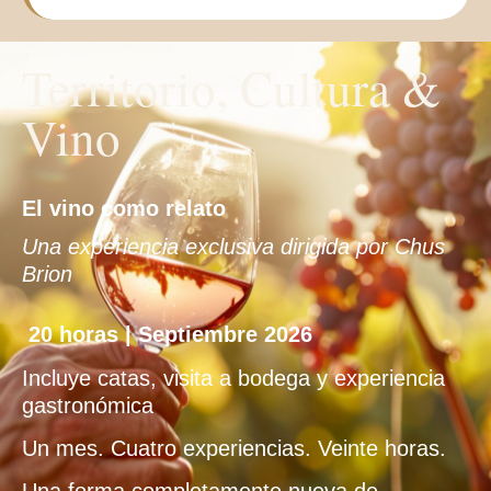
Territorio, Cultura &
Vino
El vino como relato
Una experiencia exclusiva dirigida por Chus
Brion
20 horas | Septiembre 2026
Incluye catas, visita a bodega y experiencia
gastronómica
Un mes. Cuatro experiencias. Veinte horas.