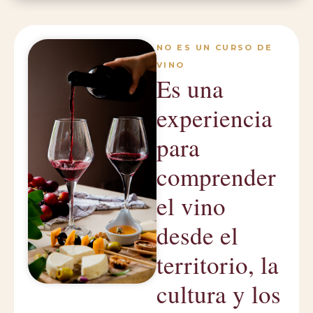
NO ES UN CURSO DE
VINO
Es una
experiencia
para
comprender
el vino
desde el
territorio, la
cultura y los