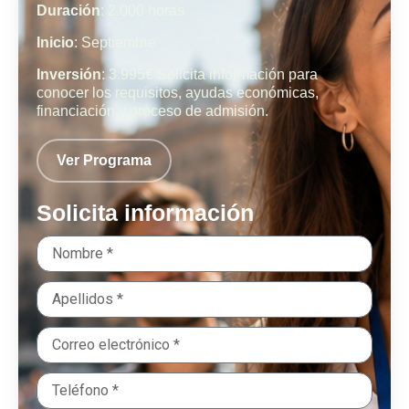
Duración
: 2.000 horas
Inicio
: Septiembre
Inversión
: 3.995€ Solicita información para
conocer los requisitos, ayudas económicas,
financiación y proceso de admisión.
Ver Programa
Solicita información