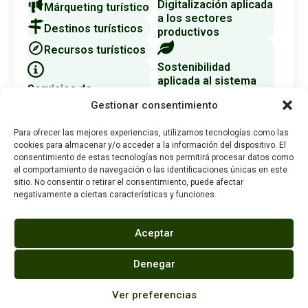
Digitalización aplicada
Márqueting turístico
a los sectores
Destinos turísticos
productivos
Recursos turísticos
Sostenibilidad
aplicada al sistema
Servicios de
productivo
información turística
Gestionar consentimiento
Itinerario personal
Para ofrecer las mejores experiencias, utilizamos tecnologías como las
Procesos de guía y
para la empleabilidad I
cookies para almacenar y/o acceder a la información del dispositivo. El
asistencia turística
consentimiento de estas tecnologías nos permitirá procesar datos como
el comportamiento de navegación o las identificaciones únicas en este
Itinerario personal
sitio. No consentir o retirar el consentimiento, puede afectar
Diseño de productos
para la empleabilidad
negativamente a ciertas características y funciones.
turísticos
II
Aceptar
Segunda lengua
Proyecto intermodular
extranjera
Denegar
Módulo profesional
optativo
Ver preferencias