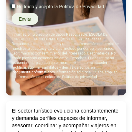
He leído y acepto la Política de Privacidad.
Enviar
Información protección de datos Responsable: ESCOLA DE
TURISME DE BARCELONA S.L. (B59748889) Finalidades:
Responder a sus solicitudes y remitirle información comercial de
nuestros productos y servicios, incluso por correo electrónico.
Legitimación: Consentimiento del interesado. Destinatarios: No
están previstas cesiones de datos. Derechos: Puede retirar su
consentimiento en cualquier momento, así como acceder,
rectificar, suprimir sus datos y demás derechos en
lopd@institutoformat.com
Información Adicional: Puede ampliar
la información en el enlace de Política de privacidad
El sector turístico evoluciona constantemente
y demanda perfiles capaces de informar,
asesorar, coordinar y acompañar viajeros en