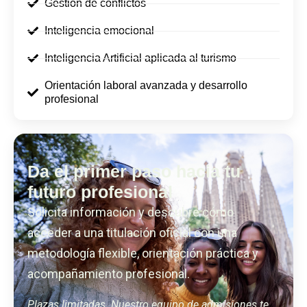
Gestión de conflictos
Inteligencia emocional
Inteligencia Artificial aplicada al turismo
Orientación laboral avanzada y desarrollo
profesional
Da el primer paso hacia tu
futuro profesional
Solicita información y descubre cómo
acceder a una titulación oficial con una
metodología flexible, orientación práctica y
acompañamiento profesional.
Plazas limitadas. Nuestro equipo de admisiones te