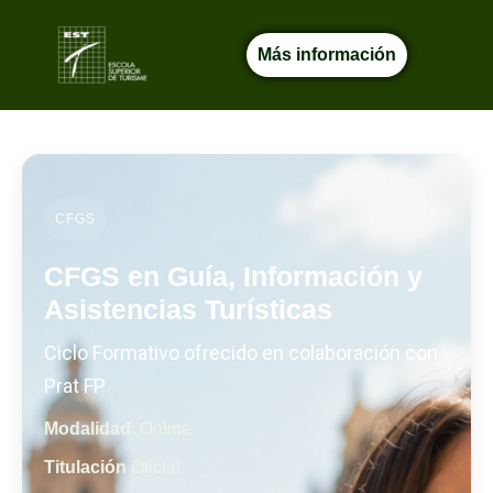
Más información
CFGS
CFGS en Guía, Información y
Asistencias Turísticas
Ciclo Formativo ofrecido en colaboración con
Prat FP
Modalidad
: Online
Titulación
Oficial